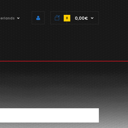
0,00€
erlands
0