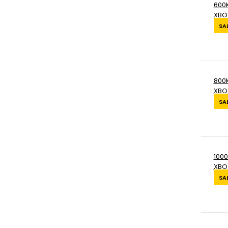
600K
XBO
SA
800K
XBO
SA
1000
XBO
SA