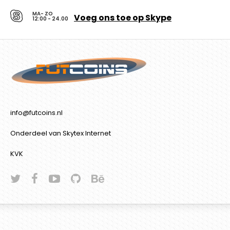
MA- ZO
Voeg ons toe op Skype
12:00 - 24.00
info@futcoins.nl
Onderdeel van Skytex Internet
KVK