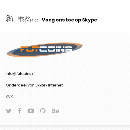
MA- ZO
Voeg ons toe op Skype
12:00 - 24.00
info@futcoins.nl
Onderdeel van Skytex Internet
KVK