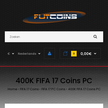
0,00€
€
Nederlands
0
400K FIFA 17 Coins PC
Home
FIFA 17 Coins
FIFA 17 PC Coins
400K FIFA 17 Coins PC